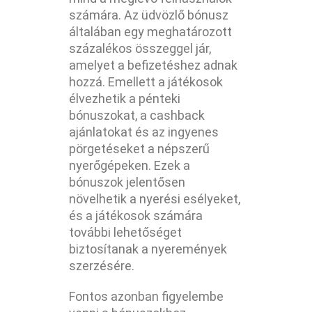
számára. Az üdvözlő bónusz
általában egy meghatározott
százalékos összeggel jár,
amelyet a befizetéshez adnak
hozzá. Emellett a játékosok
élvezhetik a pénteki
bónuszokat, a cashback
ajánlatokat és az ingyenes
pörgetéseket a népszerű
nyerőgépeken. Ezek a
bónuszok jelentősen
növelhetik a nyerési esélyeket,
és a játékosok számára
további lehetőséget
biztosítanak a nyeremények
szerzésére.
Fontos azonban figyelembe