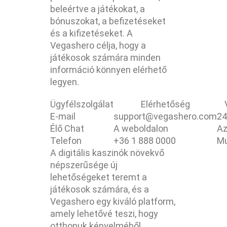
beleértve a játékokat, a
bónuszokat, a befizetéseket
és a kifizetéseket. A
Vegashero célja, hogy a
játékosok számára minden
információ könnyen elérhető
legyen.
Ügyfélszolgálat
Elérhetőség
E-mail
support@vegashero.com
24
Élő Chat
A weboldalon
Az
Telefon
+36 1 888 0000
Mu
A digitális kaszinók növekvő
népszerűsége új
lehetőségeket teremt a
játékosok számára, és a
Vegashero egy kiváló platform,
amely lehetővé teszi, hogy
otthonuk kényelméből