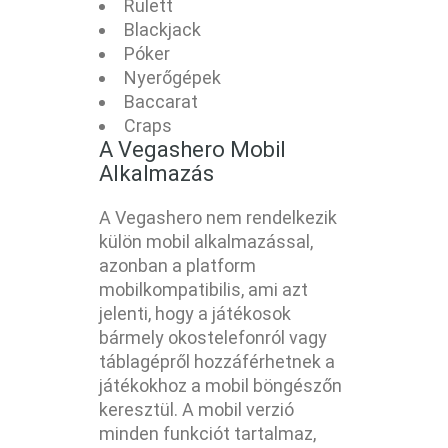
Rulett
Blackjack
Póker
Nyerőgépek
Baccarat
Craps
A Vegashero Mobil
Alkalmazás
A Vegashero nem rendelkezik
külön mobil alkalmazással,
azonban a platform
mobilkompatibilis, ami azt
jelenti, hogy a játékosok
bármely okostelefonról vagy
táblagépről hozzáférhetnek a
játékokhoz a mobil böngészőn
keresztül. A mobil verzió
minden funkciót tartalmaz,