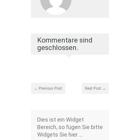
Kommentare sind
geschlossen.
← Previous Post
Next Post →
Dies ist ein Widget
Bereich, so fügen Sie bitte
Widgets Sie hier ...