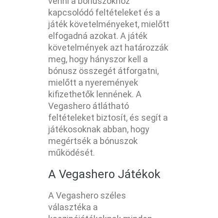
venni a bónuszokhoz
kapcsolódó feltételeket és a
játék követelményeket, mielőtt
elfogadná azokat. A játék
követelmények azt határozzák
meg, hogy hányszor kell a
bónusz összegét átforgatni,
mielőtt a nyeremények
kifizethetők lennének. A
Vegashero átlátható
feltételeket biztosít, és segít a
játékosoknak abban, hogy
megértsék a bónuszok
működését.
A Vegashero Játékok
A Vegashero széles
választéka a