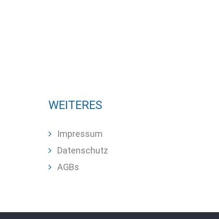
WEITERES
Impressum
Datenschutz
AGBs