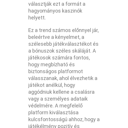
választják ezt a formát a
hagyományos kaszinók
helyett.
Ez a trend számos előnnyel jár,
beleértve a kényelmet, a
szélesebb játékválasztékot és
a bónuszok széles skáláját. A
játékosok számára fontos,
hogy megbízható és
biztonságos platformot
válasszanak, ahol élvezhetik a
játékot anélkül, hogy
aggódniuk kellene a csalásra
vagy a személyes adataik
védelmére. A megfelelő
platform kiválasztása
kulcsfontosságú ahhoz, hogy a
játékélmény pozitív és