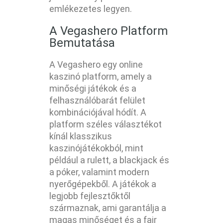
emlékezetes legyen.
A Vegashero Platform
Bemutatása
A Vegashero egy online
kaszinó platform, amely a
minőségi játékok és a
felhasználóbarát felület
kombinációjával hódít. A
platform széles választékot
kínál klasszikus
kaszinójátékokból, mint
például a rulett, a blackjack és
a póker, valamint modern
nyerőgépekből. A játékok a
legjobb fejlesztőktől
származnak, ami garantálja a
magas minőséget és a fair