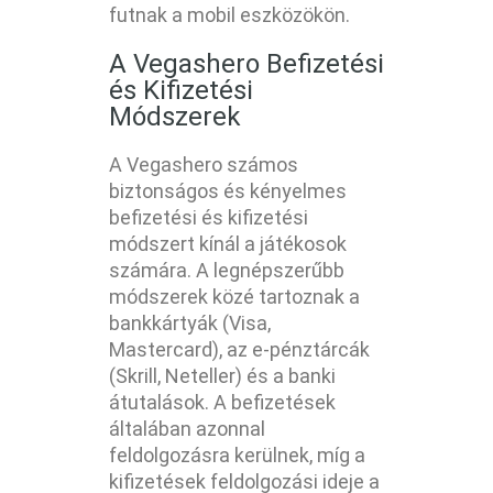
futnak a mobil eszközökön.
A Vegashero Befizetési
és Kifizetési
Módszerek
A Vegashero számos
biztonságos és kényelmes
befizetési és kifizetési
módszert kínál a játékosok
számára. A legnépszerűbb
módszerek közé tartoznak a
bankkártyák (Visa,
Mastercard), az e-pénztárcák
(Skrill, Neteller) és a banki
átutalások. A befizetések
általában azonnal
feldolgozásra kerülnek, míg a
kifizetések feldolgozási ideje a